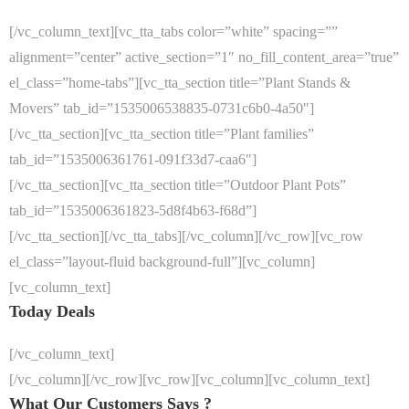
[/vc_column_text][vc_tta_tabs color=”white” spacing=””
alignment=”center” active_section=”1″ no_fill_content_area=”true”
el_class=”home-tabs”][vc_tta_section title=”Plant Stands &
Movers” tab_id=”1535006538835-0731c6b0-4a50″]
[/vc_tta_section][vc_tta_section title=”Plant families”
tab_id=”1535006361761-091f33d7-caa6″]
[/vc_tta_section][vc_tta_section title=”Outdoor Plant Pots”
tab_id=”1535006361823-5d8f4b63-f68d”]
[/vc_tta_section][/vc_tta_tabs][/vc_column][/vc_row][vc_row
el_class=”layout-fluid background-full”][vc_column]
[vc_column_text]
Today Deals
[/vc_column_text]
[/vc_column][/vc_row][vc_row][vc_column][vc_column_text]
What Our Customers Says ?