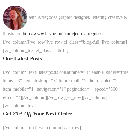
Jenn Arregoces
graphic designer, lettering creative &
illustrator.
http://www.instagram.com/jenn_arregoces/
[/vc_column][/vc_row][vc_row el_class=”blog-full”][vc_column]
[vc_column_text el_class=”title1″]
Our Latest Posts
[/vc_column_text][latestposts colsnumber="3" enable_slider="true"
items="3" item_desktop="3" item_small="2" item_tablet="2"
item_mobile="1" navigation="1" pagination="" speed="500"
effect=""][/vc_column][/vc_row][vc_row][vc_column]
[vc_column_text]
Get
20% Off
Your Next Order
[/vc_column_text][/vc_column][/vc_row]