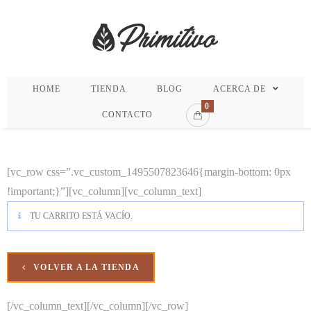
HOME
TIENDA
BLOG
ACERCA DE
0
CONTACTO
[vc_row css=”.vc_custom_1495507823646{margin-bottom: 0px
!important;}”][vc_column][vc_column_text]
TU CARRITO ESTÁ VACÍO.
VOLVER A LA TIENDA
[/vc_column_text][/vc_column][/vc_row]